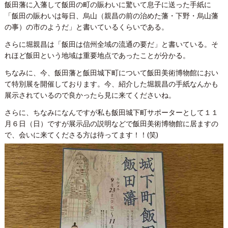
飯田藩に入藩して飯田の町の賑わいに驚いて息子に送った手紙に
「飯田の賑わいは毎日、烏山（親昌の前の治めた藩・下野・烏山藩
の事）の市のようだ」と書いているくらいである。
さらに堀親昌は「飯田は信州全域の流通の要だ」と書いている。そ
れほど飯田という地域は重要地点であったことが分かる。
ちなみに、今、飯田藩と飯田城下町について飯田美術博物館におい
て特別展を開催しております。今、紹介した堀親昌の手紙なんかも
展示されているので良かったら見に来てくださいね。
さらに、ちなみになんですが私も飯田城下町サポーターとして１１
月６日（日）ですが展示品の説明などで飯田美術博物館に居ますの
で、会いに来てくださる方は待ってます！！(笑)