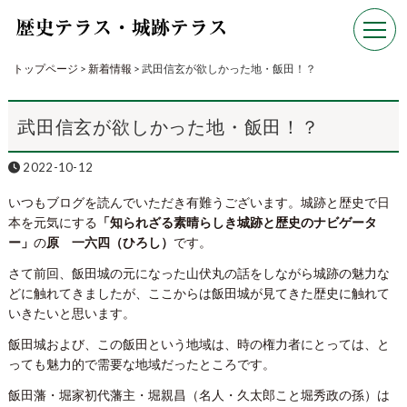
トップページ
>
新着情報
>
武田信玄が欲しかった地・飯田！？
武田信玄が欲しかった地・飯田！？
2022-10-12
いつもブログを読んでいただき有難うございます。城跡と歴史で日
本を元気にする
「知られざる素晴らしき城跡と歴史のナビゲータ
ー」
の
原 一六四（ひろし）
です。
さて前回、飯田城の元になった山伏丸の話をしながら城跡の魅力な
どに触れてきましたが、ここからは飯田城が見てきた歴史に触れて
いきたいと思います。
飯田城および、この飯田という地域は、時の権力者にとっては、と
っても魅力的で需要な地域だったところです。
飯田藩・堀家初代藩主・堀親昌（名人・久太郎こと堀秀政の孫）は