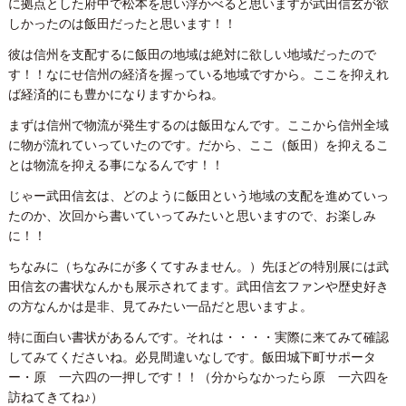
に拠点とした府中で松本を思い浮かべると思いますが武田信玄が欲
しかったのは飯田だったと思います！！
彼は信州を支配するに飯田の地域は絶対に欲しい地域だったので
す！！なにせ信州の経済を握っている地域ですから。ここを抑えれ
ば経済的にも豊かになりますからね。
まずは信州で物流が発生するのは飯田なんです。ここから信州全域
に物が流れていっていたのです。だから、ここ（飯田）を抑えるこ
とは物流を抑える事になるんです！！
じゃー武田信玄は、どのように飯田という地域の支配を進めていっ
たのか、次回から書いていってみたいと思いますので、お楽しみ
に！！
ちなみに（ちなみにが多くてすみません。）先ほどの特別展には武
田信玄の書状なんかも展示されてます。武田信玄ファンや歴史好き
の方なんかは是非、見てみたい一品だと思いますよ。
特に面白い書状があるんです。それは・・・・実際に来てみて確認
してみてくださいね。必見間違いなしです。飯田城下町サポータ
ー・原 一六四の一押しです！！（分からなかったら原 一六四を
訪ねてきてね♪）