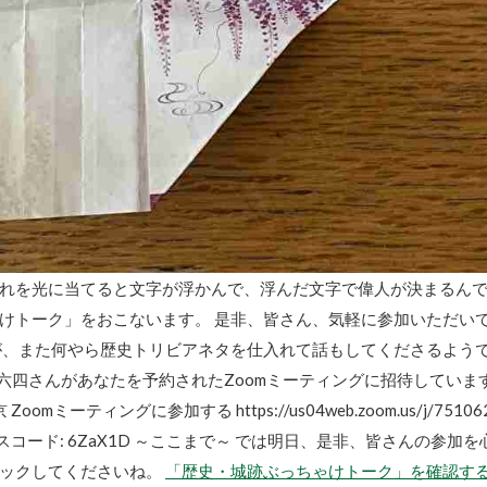
れを光に当てると文字が浮かんで、浮んだ文字で偉人が決まるん
けトーク」をおこないます。 是非、皆さん、気軽に参加いただい
が、また何やら歴史トリビアネタを仕入れて話もしてくださるよう
一六四さんがあなたを予約されたZoomミーティングに招待しています
oomミーティングに参加する https://us04web.zoom.us/j/7510627
7 8322 パスコード: 6ZaX1D ～ここまで～ では明日、是非、皆さ
リックしてくださいね。
「歴史・城跡ぶっちゃけトーク」を確認す