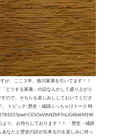
ですが、ここ３年、徳川家康を引いてます！！
て「どうする家康」の話なんかして盛り上がり
ですので、そちらも楽しみししておいてくださ
。 トピック: 歴史・城跡ぶっちゃけトーク 時
8322?pwd=CESOeVJhNZk9TnLiGKbl6M1W
んの参加を心より、お待ちしております！！ 「歴史・城跡
る
あなたと歴史の話が出来るのを楽しみに待っ