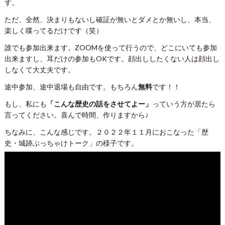
す。
ただ、全然、決まりもないし確証が無いとダメとか無いし、本当、
楽しく喋ってるだけです（笑）
誰でも参加出来ます。ZOOMを使って行うので、どこにいても参加
出来ますし、耳だけの参加もOKです。顔出ししたくない人は顔出し
しなくて大丈夫です。
途中参加、途中退場も自由です。もちろん
無料
です！！
もし、私にも
「こんな歴史の話をさせてよー」
っていう方が居たら
言ってください。喜んで時間、作りますから♪
ちなみに、こんな感じです。２０２２年１１月におこなった「歴
史・城跡ぶっちゃけトーク」の様子です。